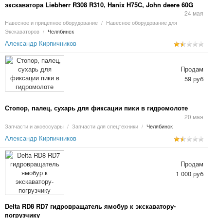
экскаватора Liebherr R308 R310, Hanix H75C, John deere 60G
75G 85G
24 мая
Навесное и прицепное оборудование
/
Навесное оборудование для
Экскаваторов
/
Челябинск
Александр Кирпичников
Продам
59 руб
Стопор, палец, сухарь для фиксации пики в гидромолоте
20 мая
Запчасти и аксессуары
/
Запчасти для спецтехники
/
Челябинск
Александр Кирпичников
Продам
1 000 руб
Delta RD8 RD7 гидровращатель ямобур к экскаватору-
погрузчику