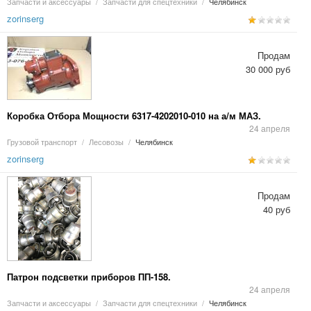
Запчасти и аксессуары
/
Запчасти для спецтехники
/
Челябинск
zorinserg
Продам
30 000 руб
Коробка Отбора Мощности 6317-4202010-010 на а/м МАЗ.
24 апреля
Грузовой транспорт
/
Лесовозы
/
Челябинск
zorinserg
Продам
40 руб
Патрон подсветки приборов ПП-158.
24 апреля
Запчасти и аксессуары
/
Запчасти для спецтехники
/
Челябинск