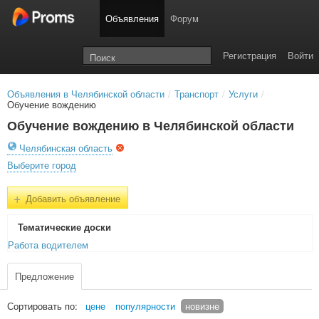
Объявления
Форум
Регистрация
Войти
Объявления в Челябинской области
/
Транспорт
/
Услуги
/
Обучение вождению
Обучение вождению в Челябинской области
Челябинская область
Выберите город
+
Добавить объявление
Тематичеcкие доски
Работа водителем
Предложение
Сортировать по:
цене
популярности
новизне