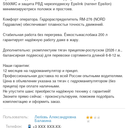
S500MC и защита РВД черезподвеску Epslink (патент Epsilon)
минимизируютриск поломок и простоев.
Комфорт оператора. Гидрораспределитель RM‑276 (NORD
Гидравлик) обеспечивает плавностьи точность движений.
Стабильная работа без перегрева. Ёмкостьмаслобака 200 л
гарантирует надёжную работу даже в жару.
Дополнительно: укомплектуем тягач прицепом‑роспуском (2026 г.в.,
балансирная подвеска) для перевозки сортимента длиной 6-8-12 м.
Наши гарантии:
12 месяцев на гидроманипулятор и прицеп.
Профессиональная доставка по всей России опытными водителями.
Цена в объявлении указана за тягач с гидроманипулятором (без
прицепа) при оплате наличными.
Не упустите шанс приобрести надёжную технику с гарантией!
Звоните прямо сейчас - проконсультируем, поможем подобрать
комплектацию и оформить заказ.
Пользователь:
Любовь Александровна
Балакина
Телефон:
+3 XXX XXX-XX-