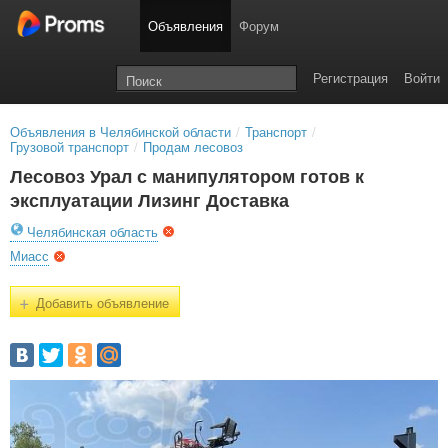
Объявления
Форум
Регистрация
Войти
Объявления в Челябинской области
/
Транспорт
/
Грузовой транспорт
/
Продам лесовоз
Лесовоз Урал с манипулятором готов к
эксплуатации Лизинг Доставка
Челябинская область
Миасс
+
Добавить объявление