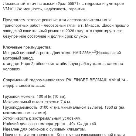
Лесовозный тягач на шасси «Урал 55571» с гидроманипулятором
VM10 L74: мощность, надёжность, гарантия.
Предлагаем готовое решение для лесозаготовительных и
транспортных работ - лесовозный тягач в г. Миассе. Шасси прошло
заводской капитальный ремонт в 2026 году, что гарантирует его
безупречное состояние и долгий срок службы.
Ключевые преимущества:
2
Мощный силовой агрегат. Двигатель ЯМЗ‑236НЕ
(Ярославский
моторный завод,
стандарт Евро‑2) обеспечит стабильную работу даже в сложных
условиях.
Современный гидроманипулятор. PALFINGER ВЕЛМАШ VM10L74 -
лидер в своём классе:
Грузовой момент: 100 кНм (10 тм).
Максимальный вылет стрелы: 7,4 м.
Грузоподъёмность: 3100 кг (на минимальном вылете), 1350 кг (на
максимальном вылете).
Устойчивость к экстремальным условиям.
Рабочий диапазон температур: от −40∘ C∘ до +40
Идеален для регионов с суровым климатом.
Прочность и долговечность. Конструкция извысокопрочной стали