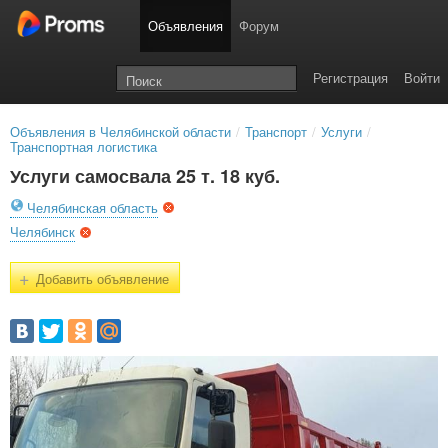
Объявления
Форум
Регистрация
Войти
Объявления в Челябинской области
/
Транспорт
/
Услуги
/
Транспортная логистика
Услуги самосвала 25 т. 18 куб.
Челябинская область
Челябинск
+
Добавить объявление