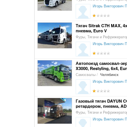
Игорь Викторович 
Тягач Sitrak C7H MAX, 4
пневма, Euro V
Фуры, Тягачи и Рефрижерат
Игорь Викторович 
Автопоезд самосвал-зе
X3000, Restyling, 6х4, Eu
Самосвалы
/
Челябинск
Игорь Викторович 
Газовый тягач DAYUN C
ретардером, пневма, AD
Фуры, Тягачи и Рефрижерат
Игорь Викторович 