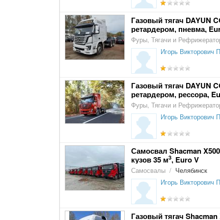
Газовый тягач DAYUN C
ретардером, пневма, Eu
Фуры, Тягачи и Рефрижерат
Игорь Викторович 
Газовый тягач DAYUN C
ретардером, рессора, Eu
Фуры, Тягачи и Рефрижерат
Игорь Викторович 
Самосвал Shacman X5000, 
3
кузов 35 м
, Euro V
Самосвалы
/
Челябинск
Игорь Викторович 
Газовый тягач Shacman 