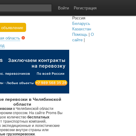
Войти
Регистрация
Россия
Беларусь
 объявление
Казахстан
Помощь
|
О
ая область
сайте
|
род
ые перевозки в Челябинской
области
евозки
в Челябинской области
ироким спросом. На сайте Proms Вы
шое количество
бесплатных
т транспортных компаний,
 экспедиционные и логистические
перевозки внутри страны или
ые грузоперевозки
.