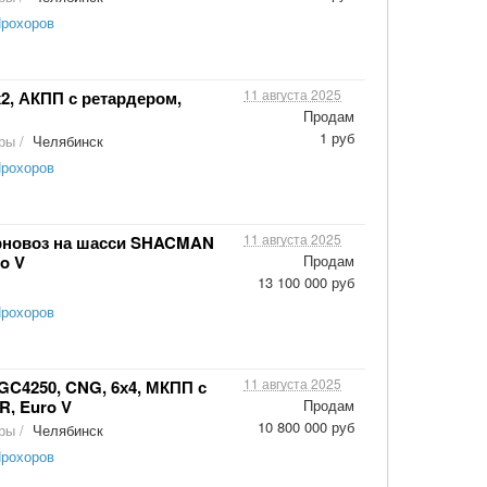
Прохоров
11 августа 2025
х2, АКПП с ретардером,
Продам
1 руб
оры
/
Челябинск
Прохоров
11 августа 2025
рновоз на шасси SHACMAN
ro V
Продам
13 100 000 руб
Прохоров
11 августа 2025
GC4250, CNG, 6х4, МКПП с
R, Euro V
Продам
10 800 000 руб
оры
/
Челябинск
Прохоров