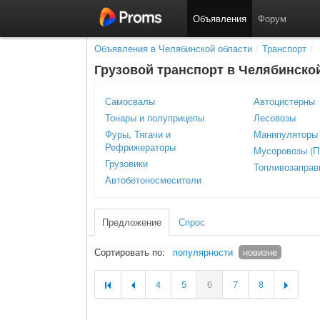
Объявления
Форум
Объявления в Челябинской области
/
Транспорт
/
Грузовой транспорт в Челябинско
Самосвалы
Автоцистерны
Тонары и полуприцепы
Лесовозы
Фуры, Тягачи и
Манипуляторы
Рефрижераторы
Мусоровозы (
Грузовики
Топливозапра
Автобетоносмесители
Предложение
Спрос
Сортировать по:
популярности
новизне
4
5
6
7
8