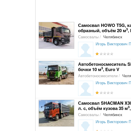
Самосвал HOWO T5G, каби
3
образный, объём 20 м
,
Самосвалы
/
Челябинск
Игорь Викторович 
Автобетоносмеситель S
3
бочки 10 м
, Euro V
Автобетоносмесители
/
Челя
Игорь Викторович 
Самосвал SHACMAN X300
3
л. с, объём кузова 35 м
Самосвалы
/
Челябинск
Игорь Викторович 