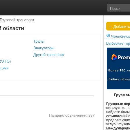
Грузовой транспорт
+
Добавить
й области
Челябинск
Тралы
Выберите го
Эвакуаторы
Другой транспорт
ПУХТО)
вщики
Грузов
Грузовые пер
пользуются ш
найдете боль
Найдено объявлений: 837
объявлений
о
предлагающих
услуги: грузо
международн