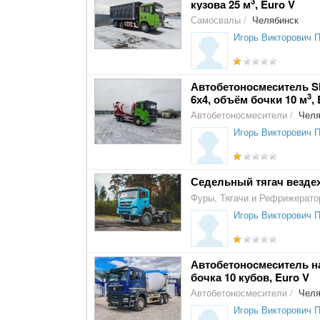
3
кузова 25 м
, Euro V
Самосвалы
/
Челябинск
Игорь Викторович 
Автобетоносмеситель SH
3
6х4, объём бочки 10 м
,
Автобетоносмесители
/
Челя
Игорь Викторович 
Седельный тягач вездех
Фуры, Тягачи и Рефрижерат
Игорь Викторович 
Автобетоносмеситель на
бочка 10 кубов, Euro V
Автобетоносмесители
/
Челя
Игорь Викторович 