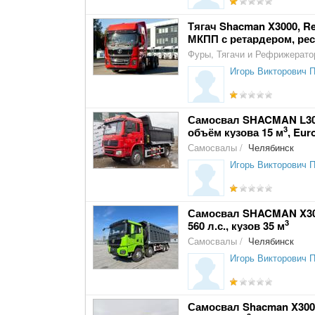
Тягач Shacman X3000, Res
МКПП с ретардером, рес
Фуры, Тягачи и Рефрижерат
Игорь Викторович 
Самосвал SHACMAN L3000
3
объём кузова 15 м
, Eur
Самосвалы
/
Челябинск
Игорь Викторович 
Самосвал SHACMAN X3000
3
560 л.с., кузов 35 м
Самосвалы
/
Челябинск
Игорь Викторович 
Самосвал Shacman X3000,