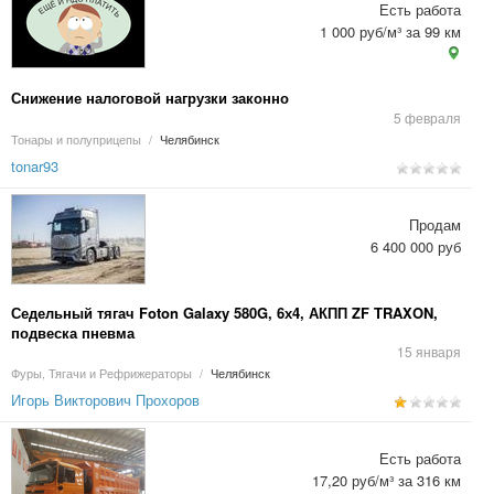
Есть работа
1 000 руб/м³ за 99 км
Снижение налоговой нагрузки законно
5 февраля
Тонары и полуприцепы
/
Челябинск
tonar93
Продам
6 400 000 руб
Седельный тягач Foton Galaxy 580G, 6х4, АКПП ZF TRAXON,
подвеска пневма
15 января
Фуры, Тягачи и Рефрижераторы
/
Челябинск
Игорь Викторович Прохоров
Есть работа
17,20 руб/м³ за 316 км