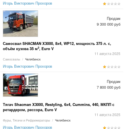
Игорь Викторович Прохоров
Продам
9 300 000 руб
Самосвал SHACMAN X3000, 8х4, WP12, мощность 375 л. с,
3
объём кузова 35 м
, Euro V
11 августа 2025
Самосвалы
/
Челябинск
Игорь Викторович Прохоров
Продам
7 800 000 руб
Тягач Shacman X3000, Restyling, 6х4, Cummins, 440, МКПП с
ретардером, рессора, Euro V
11 августа 2025
Фуры, Тягачи и Рефрижераторы
/
Челябинск
Игорь Викторович Прохоров