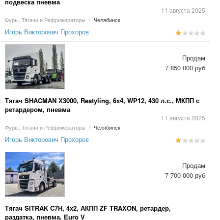
подвеска пневма
11 августа 2025
Фуры, Тягачи и Рефрижераторы
/
Челябинск
Игорь Викторович Прохоров
Продам
7 850 000 руб
Тягач SHACMAN Х3000, Restyling, 6х4, WP12, 430 л.с., МКПП с
ретардером, пневма
11 августа 2025
Фуры, Тягачи и Рефрижераторы
/
Челябинск
Игорь Викторович Прохоров
Продам
7 700 000 руб
Тягач SITRAK C7H, 4х2, АКПП ZF TRAXON, ретардер,
раздатка, пневма, Euro V