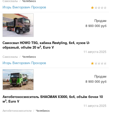
Самосвалы
/
Челябинск
Игорь Викторович Прохоров
Продам
8 900 000 руб
Самосвал HOWO T5G, кабина Restyling, 6х4, кузов U-
3
образный, объём 20 м
, Euro V
11 августа 2025
Самосвалы
/
Челябинск
Игорь Викторович Прохоров
Продам
8 900 000 руб
Автобетоносмеситель SHACMAN X3000, 6х4, объём бочки 10
3
м
, Euro V
11 августа 2025
Автобетоносмесители
/
Челябинск