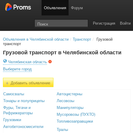
Объявления
Форум
Регистрация
Войти
Объявления в Челябинской области
/
Транспорт
/
Грузовой
транспорт
Грузовой транспорт в Челябинской области
Челябинская область
Выберите город
+
Добавить объявление
Самосвалы
Автоцистерны
Тонары и полуприцепы
Лесовозы
Фуры, Тягачи и
Манипуляторы
Рефрижераторы
Мусоровозы (ПУХТО)
Грузовики
Топливозаправщики
Автобетоносмесители
Тралы