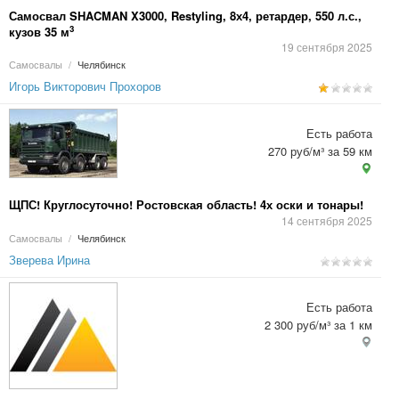
Самосвал SHACMAN X3000, Restyling, 8х4, ретардер, 550 л.с.,
3
кузов 35 м
19 сентября 2025
Самосвалы
/
Челябинск
Игорь Викторович Прохоров
Есть работа
270 руб/м³ за 59 км
ЩПС! Круглосуточно! Ростовская область! 4х оски и тонары!
14 сентября 2025
Самосвалы
/
Челябинск
Зверева Ирина
Есть работа
2 300 руб/м³ за 1 км